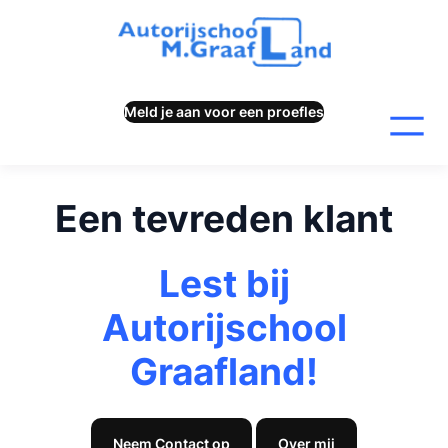
Ga
naar
de
inhoud
Meld je aan voor een proefles
Een tevreden klant
Lest bij
Autorijschool
Graafland!
Neem Contact op
Over mij