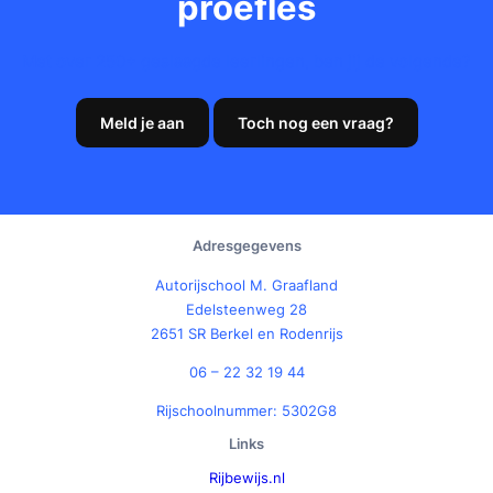
proefles
Met over 250+ geslaagde leerlingen, ben jij de volgende?
Meld je aan
Toch nog een vraag?
Adresgegevens
Autorijschool M. Graafland
Edelsteenweg 28
2651 SR Berkel en Rodenrijs
06 – 22 32 19 44
Rijschoolnummer: 5302G8
Links
Rijbewijs.nl